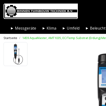
► Messgeräte
► Klima
► Umfeld
► Beleuch
Startseite
1459 AquaMaster, AMT1035, EC/Temp Substrat (Erdung) Me