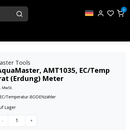
0
aster Tools
AquaMaster, AMT1035, EC/Temp
rat (Erdung) Meter
l. MwSt.
EC/Temperatur-BODENzähler
uf Lager
-
+