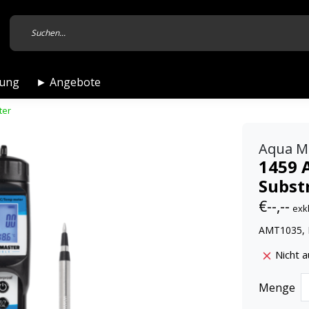
tung
► Angebote
ter
Aqua M
1459 
Subst
€--,--
exk
AMT1035, 
Nicht a
Menge