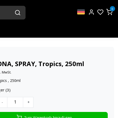
0
ONA, SPRAY, Tropics, 250ml
l. MwSt.
pics , 250ml
er (3)
-
+
Zum Warenkorb hinzufügen