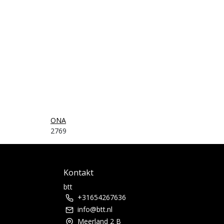
ONA
2769
Kontakt
btt
+31654267636
info@btt.nl
Meerland 2 B