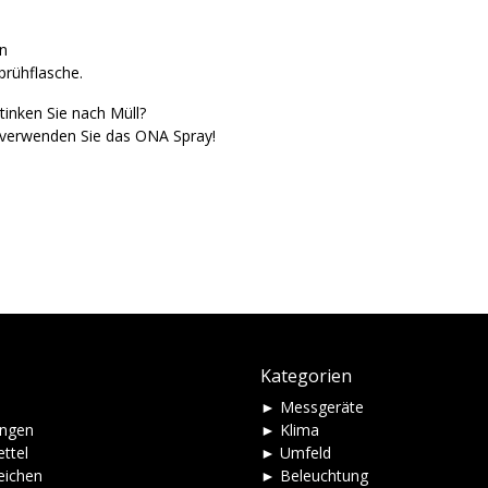
en
prühflasche.
inken Sie nach Müll?
n verwenden Sie das ONA Spray!
Kategorien
► Messgeräte
ungen
► Klima
ttel
► Umfeld
eichen
► Beleuchtung