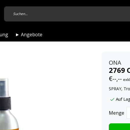
tung
► Angebote
ONA
2769 
€--,--
exk
SPRAY, Tro
Auf Lag
Menge