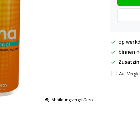
op werkd
binnen ne
Zusatzi
Auf Vergle
Abbildung vergrößern