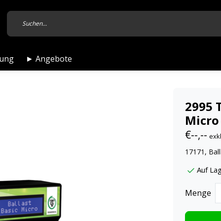
tung
► Angebote
2995 
Micro 
€--,--
exk
17171, Ball
Auf Lag
Menge