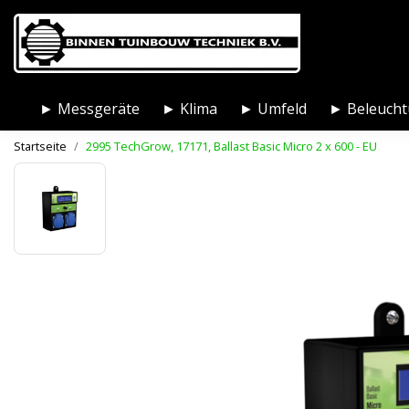
► Messgeräte
► Klima
► Umfeld
► Beleuch
Startseite
2995 TechGrow, 17171, Ballast Basic Micro 2 x 600 - EU