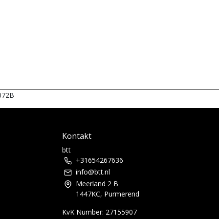
072B
Kontakt
btt
+31654267636
info@btt.nl
Meerland 2 B
1447KC, Purmerend
KvK Number: 27155907