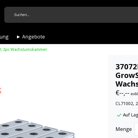
tung
► Angebote
002, 2pc Wachstumskammer
37072
GrowS
Wach
€--,--
exk
CL71002, 
Auf Lag
Menge