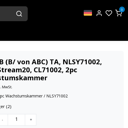
0
B (B/ von ABC) TA, NLSY71002,
tream20, CL71002, 2pc
stumskammer
l. MwSt.
2pc Wachstumskammer / NLSY71002
er (2)
-
+