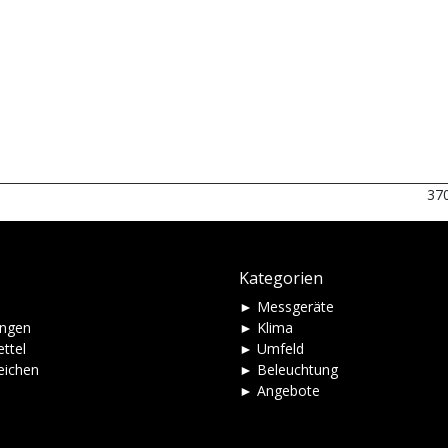
37
Kategorien
► Messgeräte
ungen
► Klima
ttel
► Umfeld
eichen
► Beleuchtung
► Angebote