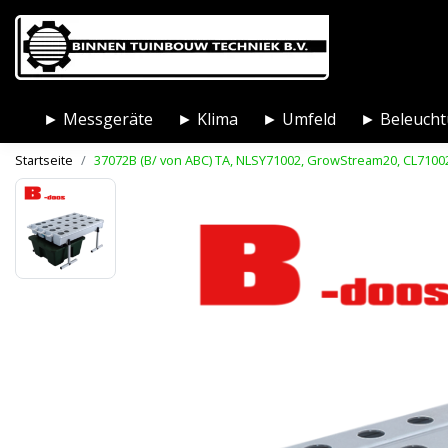
► Messgeräte
► Klima
► Umfeld
► Beleuch
Startseite
37072B (B/ von ABC) TA, NLSY71002, GrowStream20, CL71