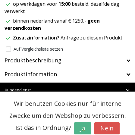
op werkdagen voor
15:00
besteld, dezelfde dag
verwerkt
binnen nederland vanaf € 1250,-
geen
verzendkosten
Zusatzinformation?
Anfrage zu diesem Produkt
Auf Vergleichsliste setzen
Produktbeschreibung
Produktinformation
Kundendienst
Mein Konto
Wir benutzen Cookies nur für interne
Kategorien
Kontakt
Zwecke um den Webshop zu verbessern.
Ist das in Ordnung?
Ja
Nein
© Copyright 2026 - btt | Realisatie
InStijl Media