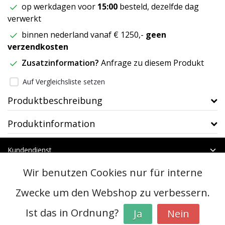
op werkdagen voor
15:00
besteld, dezelfde dag
verwerkt
binnen nederland vanaf € 1250,-
geen
verzendkosten
Zusatzinformation?
Anfrage zu diesem Produkt
Auf Vergleichsliste setzen
Produktbeschreibung
Produktinformation
Kundendienst
Mein Konto
Wir benutzen Cookies nur für interne
Kategorien
Kontakt
Zwecke um den Webshop zu verbessern.
Ist das in Ordnung?
Ja
Nein
© Copyright 2026 - btt | Realisatie
InStijl Media