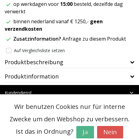
op werkdagen voor
15:00
besteld, dezelfde dag
verwerkt
binnen nederland vanaf € 1250,-
geen
verzendkosten
Zusatzinformation?
Anfrage zu diesem Produkt
Auf Vergleichsliste setzen
Produktbeschreibung
Produktinformation
Kundendienst
Mein Konto
Wir benutzen Cookies nur für interne
Kategorien
Kontakt
Zwecke um den Webshop zu verbessern.
Ist das in Ordnung?
Ja
Nein
© Copyright 2026 - btt | Realisatie
InStijl Media