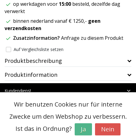
op werkdagen voor
15:00
besteld, dezelfde dag
verwerkt
binnen nederland vanaf € 1250,-
geen
verzendkosten
Zusatzinformation?
Anfrage zu diesem Produkt
Auf Vergleichsliste setzen
Produktbeschreibung
Produktinformation
Kundendienst
Mein Konto
Wir benutzen Cookies nur für interne
Kategorien
Kontakt
Zwecke um den Webshop zu verbessern.
Ist das in Ordnung?
Ja
Nein
© Copyright 2026 - btt | Realisatie
InStijl Media