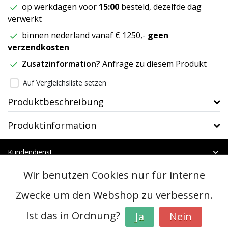
op werkdagen voor
15:00
besteld, dezelfde dag
verwerkt
binnen nederland vanaf € 1250,-
geen
verzendkosten
Zusatzinformation?
Anfrage zu diesem Produkt
Auf Vergleichsliste setzen
Produktbeschreibung
Produktinformation
Kundendienst
Mein Konto
Wir benutzen Cookies nur für interne
Kategorien
Kontakt
Zwecke um den Webshop zu verbessern.
Ist das in Ordnung?
Ja
Nein
© Copyright 2026 - btt | Realisatie
InStijl Media