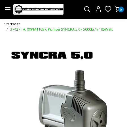
0
Startseite
37427 TA, XXPM11057, Pumpe SYNCRA 5.0 - 5000ltr/h 105Watt