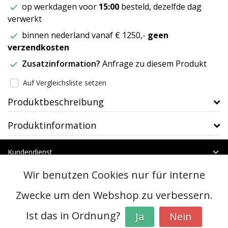
op werkdagen voor
15:00
besteld, dezelfde dag
verwerkt
binnen nederland vanaf € 1250,-
geen
verzendkosten
Zusatzinformation?
Anfrage zu diesem Produkt
Auf Vergleichsliste setzen
Produktbeschreibung
Produktinformation
Kundendienst
Mein Konto
Wir benutzen Cookies nur für interne
Kategorien
Kontakt
Zwecke um den Webshop zu verbessern.
Ist das in Ordnung?
Ja
Nein
© Copyright 2026 - btt | Realisatie
InStijl Media