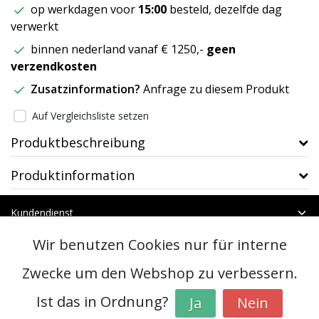
op werkdagen voor
15:00
besteld, dezelfde dag
verwerkt
binnen nederland vanaf € 1250,-
geen
verzendkosten
Zusatzinformation?
Anfrage zu diesem Produkt
Auf Vergleichsliste setzen
Produktbeschreibung
Produktinformation
Kundendienst
Mein Konto
Wir benutzen Cookies nur für interne
Kategorien
Kontakt
Zwecke um den Webshop zu verbessern.
Ist das in Ordnung?
Ja
Nein
© Copyright 2026 - btt | Realisatie
InStijl Media