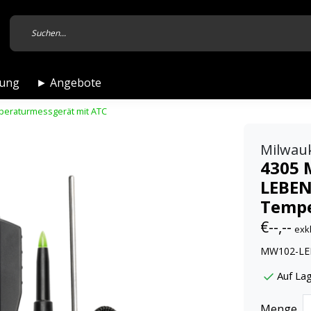
tung
► Angebote
eraturmessgerät mit ATC
Milwau
4305 
LEBEN
Tempe
€--,--
exk
MW102-LEB
Auf Lag
Menge