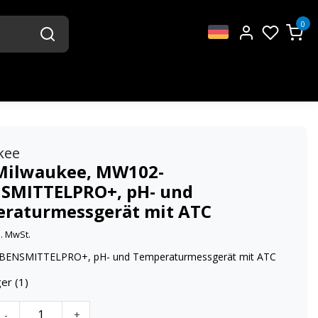
0
kee
Milwaukee, MW102-
SMITTELPRO+, pH- und
raturmessgerät mit ATC
l. MwSt.
ENSMITTELPRO+, pH- und Temperaturmessgerät mit ATC
er (1)
-
+