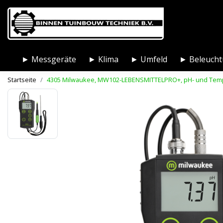
► Messgeräte
► Klima
► Umfeld
► Beleuch
Startseite
4305 Milwaukee, MW102-LEBENSMITTELPRO+, pH- und Temp