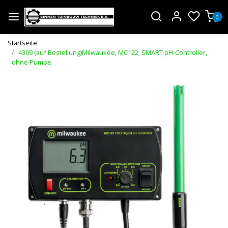
0
Startseite
4309 (auf Bestellung)Milwaukee, MC122, SMART pH-Controller,
ohne Pumpe