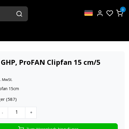
0
 GHP, ProFAN Clipfan 15 cm/5
l. MwSt.
ipfan 15cm
ger (587)
-
+