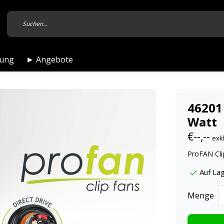
tung
► Angebote
46201
Watt
€--,--
exk
ProFAN Cl
Auf La
Menge