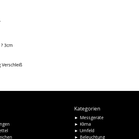
-
? ? 3cm
 Verschleiß
Kategorien
► Messgeräte
ungen
► Klima
ttel
► Umfeld
eichen
► Beleuchtung