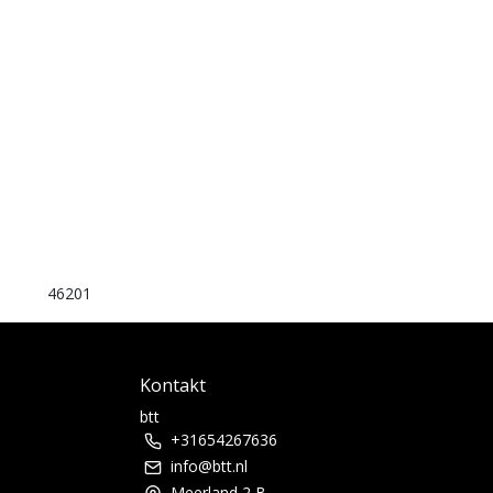
46201
Kontakt
btt
+31654267636
info@btt.nl
Meerland 2 B