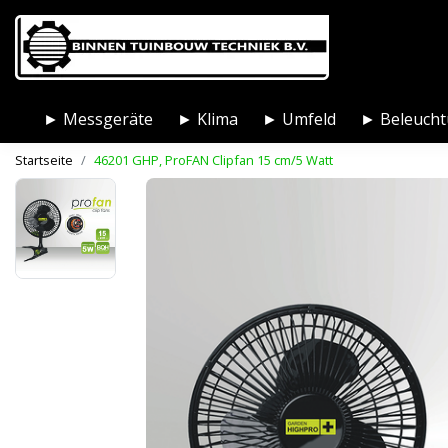
► Messgeräte
► Klima
► Umfeld
► Beleuch
Startseite
46201 GHP, ProFAN Clipfan 15 cm/5 Watt