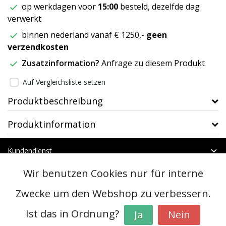
op werkdagen voor
15:00
besteld, dezelfde dag
verwerkt
binnen nederland vanaf € 1250,-
geen
verzendkosten
Zusatzinformation?
Anfrage zu diesem Produkt
Auf Vergleichsliste setzen
Produktbeschreibung
Produktinformation
Kundendienst
Mein Konto
Wir benutzen Cookies nur für interne
Kategorien
Kontakt
Zwecke um den Webshop zu verbessern.
Ist das in Ordnung?
Ja
Nein
© Copyright 2026 - btt | Realisatie
InStijl Media