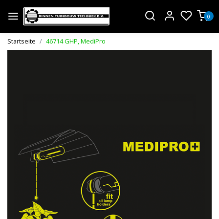
0
Startseite
46714 GHP, MediPro