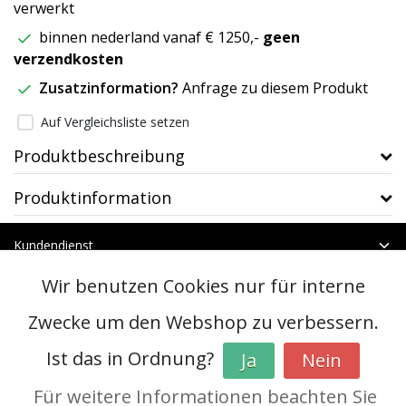
verwerkt
binnen nederland vanaf € 1250,-
geen
verzendkosten
Zusatzinformation?
Anfrage zu diesem Produkt
Auf Vergleichsliste setzen
Produktbeschreibung
Produktinformation
Kundendienst
Mein Konto
Wir benutzen Cookies nur für interne
Kategorien
Kontakt
Zwecke um den Webshop zu verbessern.
Ist das in Ordnung?
Ja
Nein
© Copyright 2026 - btt | Realisatie
InStijl Media
AGB
|
RSS Feed
Für weitere Informationen beachten Sie