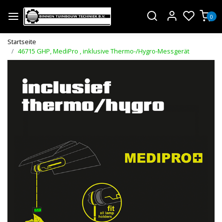
0
Startseite
46715 GHP, MediPro , inklusive Thermo-/Hygro-Messgerät