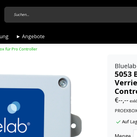
tung
► Angebote
x für Pro Controller
Bluelab
5053 
Verri
Contr
€--,--
exk
PROEXBOX, 
Auf Lag
Menge