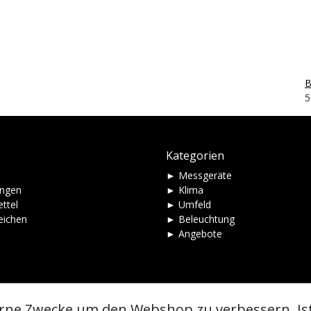
B
5
Kategorien
► Messgeräte
ungen
► Klima
ttel
► Umfeld
eichen
► Beleuchtung
► Angebote
erne Zwecke um den Webshop zu verbessern. Is