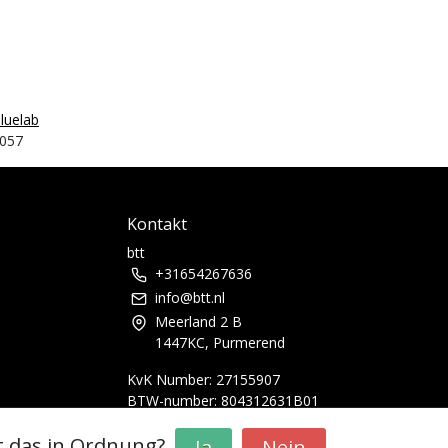
luelab
057
Kontakt
btt
+31654267636
info@btt.nl
Meerland 2 B
1447KC, Purmerend
KvK Number: 27155907
BTW-number: 804312631B01
Bankkonto: NL29RABO0365958999
t das in Ordnung?
Ja
Nein