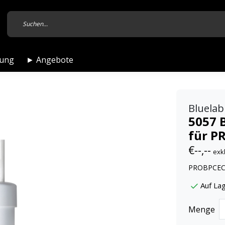
tung
► Angebote
Bluelab
5057 
für P
€--,--
exk
PROBPCEC,
Auf Lag
Menge