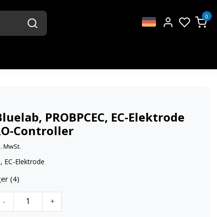
0
Bluelab, PROBPCEC, EC-Elektrode
RO-Controller
l. MwSt.
 EC-Elektrode
er (4)
-
+