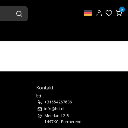
0
Kontakt
btt
+31654267636
info@btt.nl
Meerland 2 B
1447KC, Purmerend