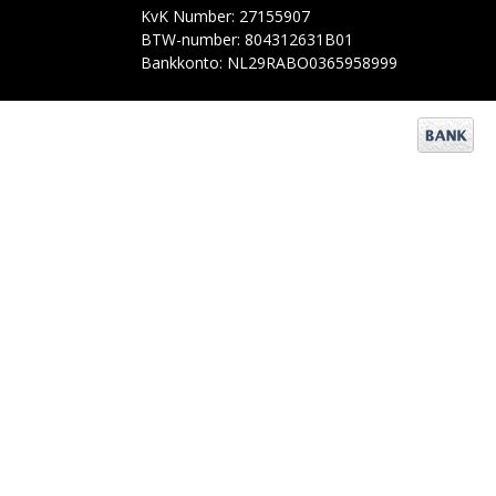
KvK Number: 27155907
BTW-number: 804312631B01
Bankkonto: NL29RABO0365958999