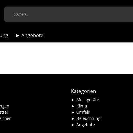
tung
► Angebote
Kategorien
► Messgeräte
ungen
► Klima
ttel
► Umfeld
eichen
► Beleuchtung
► Angebote