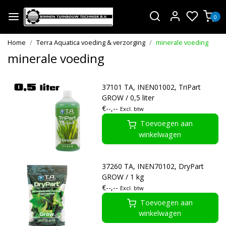
0
Home
Terra Aquatica voeding & verzorging
minerale voeding
minerale voeding
37101 TA, INEN01002, TriPart
GROW / 0,5 liter
€--,--
Excl. btw
Toevoegen aan
winkelwagen
37260 TA, INEN70102, DryPart
GROW / 1 kg
€--,--
Excl. btw
Toevoegen aan
winkelwagen