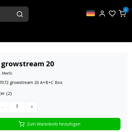
0
 growstream 20
l. MwSt.
072 growstream 20 A+B+C Box
er (2)
-
+
Zum Warenkorb hinzufügen