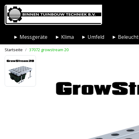
► Messgeräte
► Klima
► Umfeld
► Beleuch
Startseite
37072 growstream 20