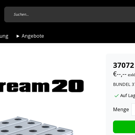
tung
► Angebote
37072
€--,--
exk
BUNDEL 37
Auf Lag
Menge