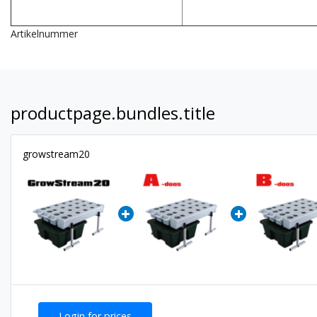
Artikelnummer
productpage.bundles.title
growstream20
Login for prices