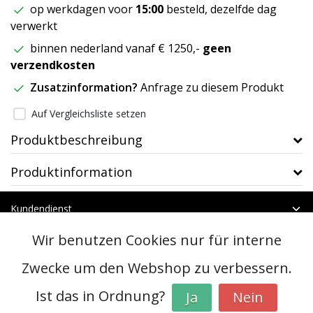
op werkdagen voor
15:00
besteld, dezelfde dag
verwerkt
binnen nederland vanaf € 1250,-
geen
verzendkosten
Zusatzinformation?
Anfrage zu diesem Produkt
Auf Vergleichsliste setzen
Produktbeschreibung
Produktinformation
Kundendienst
Mein Konto
Wir benutzen Cookies nur für interne
Kategorien
Kontakt
Zwecke um den Webshop zu verbessern.
Ist das in Ordnung?
Ja
Nein
© Copyright 2026 - btt | Realisatie
InStijl Media