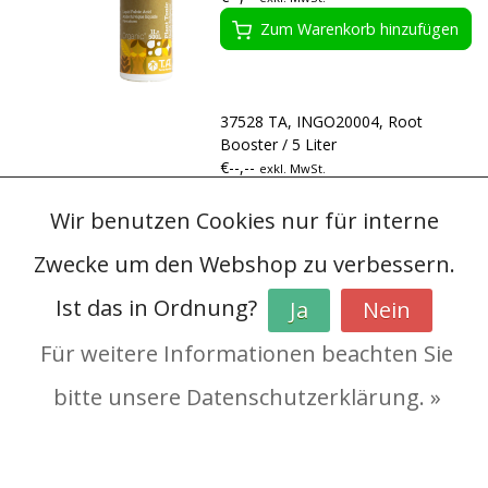
Zum Warenkorb hinzufügen
37528 TA, INGO20004, Root
Booster / 5 Liter
€--,--
exkl. MwSt.
Zum Warenkorb hinzufügen
Wir benutzen Cookies nur für interne
Zwecke um den Webshop zu verbessern.
37527 TA, INGO20003, Root
Ist das in Ordnung?
Ja
Nein
Booster / 1 Liter
€--,--
exkl. MwSt.
Für weitere Informationen beachten Sie
Zum Warenkorb hinzufügen
bitte unsere Datenschutzerklärung. »
37523 TA, INGO25004, Humic / 5
Produkte vergleichen
Liter
0 Produkte