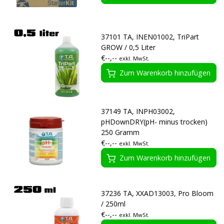
37101 TA, INEN01002, TriPart
GROW / 0,5 Liter
€--,--
exkl. MwSt.
Zum Warenkorb hinzufügen
37149 TA, INPH03002,
pHDownDRY(pH- minus trocken)
250 Gramm
€--,--
exkl. MwSt.
Zum Warenkorb hinzufügen
37236 TA, XXAD13003, Pro Bloom
/ 250ml
€--,--
exkl. MwSt.