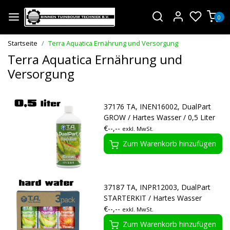
0
Startseite
Terra Aquatica Ernährung und Versorgung
Terra Aquatica Ernährung und
Versorgung
37176 TA, INEN16002, DualPart
GROW / Hartes Wasser / 0,5 Liter
€--,--
exkl. MwSt.
Zum Warenkorb hinzufügen
37187 TA, INPR12003, DualPart
STARTERKIT / Hartes Wasser
€--,--
exkl. MwSt.
Zum Warenkorb hinzufügen