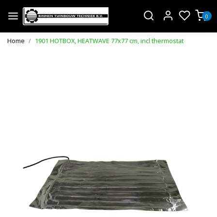
0
Home
1901 HOTBOX, HEATWAVE 77x77 cm, incl thermostat