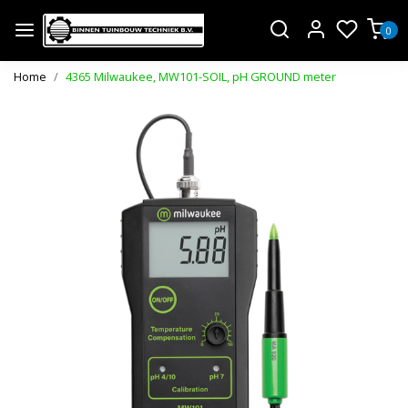
0
Home
4365 Milwaukee, MW101-SOIL, pH GROUND meter